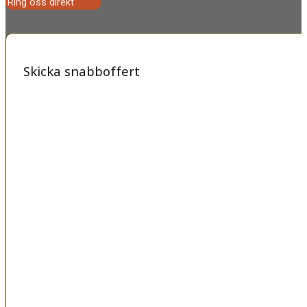
Ring oss direkt
Skicka snabboffert