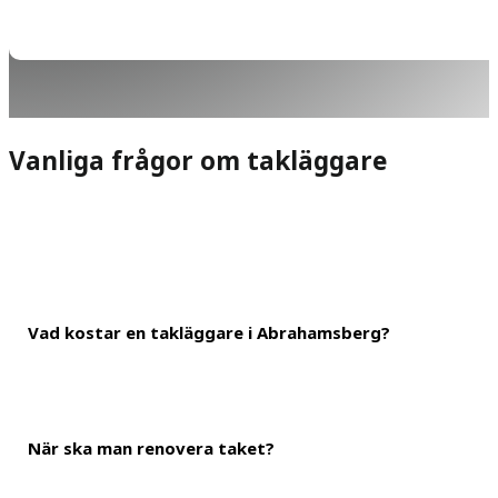
Vanliga frågor om takläggare
Vad kostar en takläggare i Abrahamsberg?
När ska man renovera taket?
Det generella priset för att lägga tak i Abrahamsberg ligger på r
därför att få en total kostnad på 150 000 kronor. Du kan dock an