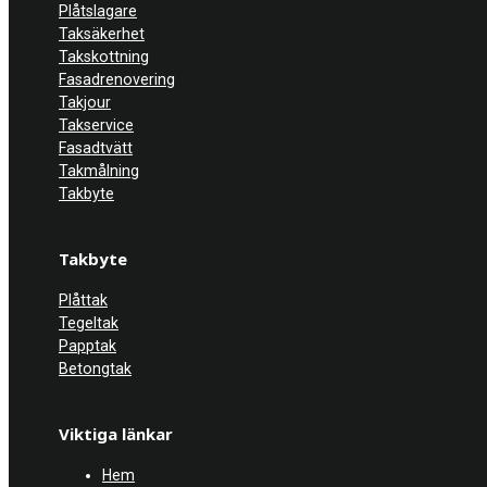
Plåtslagare
Taksäkerhet
Takskottning
Fasadrenovering
Takjour
Takservice
Fasadtvätt
Takmålning
Takbyte
Takbyte
Plåttak
Tegeltak
Papptak
Betongtak
Viktiga länkar
Hem