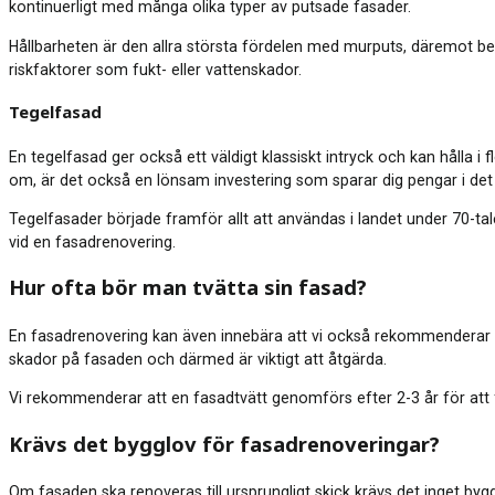
kontinuerligt med många olika typer av putsade fasader.
Hållbarheten är den allra största fördelen med murputs, däremot beh
riskfaktorer som fukt- eller vattenskador.
Tegelfasad
En tegelfasad ger också ett väldigt klassiskt intryck och kan hålla i
om, är det också en lönsam investering som sparar dig pengar i det 
Tegelfasader började framför allt att användas i landet under 70-tale
vid en fasadrenovering.
Hur ofta bör man tvätta sin fasad?
En fasadrenovering kan även innebära att vi också rekommenderar en
skador på fasaden och därmed är viktigt att åtgärda.
Vi rekommenderar att en fasadtvätt genomförs efter 2-3 år för att 
Krävs det bygglov för fasadrenoveringar?
Om fasaden ska renoveras till ursprungligt skick krävs det inget by