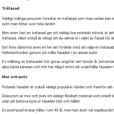
Träfasad
Väldigt många personer föredrar en träfasad som man sedan kan måla i 
som man hittar över hela landet.
Men även fast en träfasad ger ett väldigt bra estetiskt intryck, är
träfasad, vilket också är viktigt att du räknar in i valet av fasad för d
Det finns däremot även en hel del fördelar med att välja en träfasa
helhetsintrycket genom att måla fasaden i en annan kulör.
En målning av träfasader bör göras ungefär vart tionde år, beroend
allra bästa känslan och inte har något emot att underhålla fasaden
Mur och puts
Putsade fasader är också väldigt populära i landet och framför all
Dessutom är mur och puts ett väldigt flexibelt material som enkelt
utan att behöva byta ut fasaden helt och hållet.
En putsfasad brukar hålla i runt 40 år, men kan även vid regelbundet