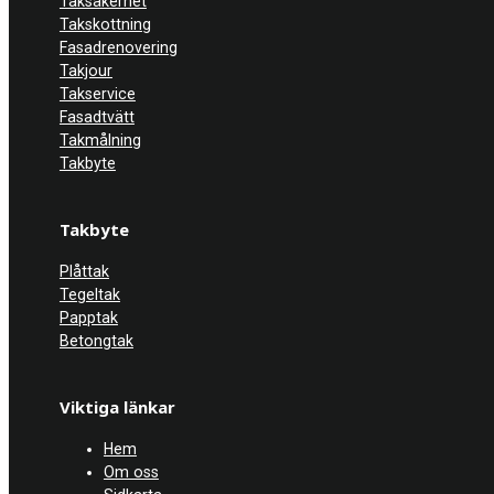
Taksäkerhet
Takskottning
Fasadrenovering
Takjour
Takservice
Fasadtvätt
Takmålning
Takbyte
Takbyte
Plåttak
Tegeltak
Papptak
Betongtak
Viktiga länkar
Hem
Om oss