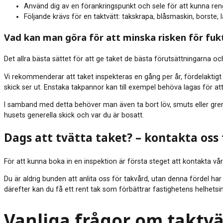
Använd dig av en förankringspunkt och sele för att kunna ren
Följande krävs för en taktvätt: takskrapa, blåsmaskin, borste, 
Vad kan man göra för att minska risken för fu
Det allra bästa sättet för att ge taket de bästa förutsättningarna o
Vi rekommenderar att taket inspekteras en gång per år, fördelaktigt
skick ser ut. Enstaka takpannor kan till exempel behöva lagas för at
I samband med detta behöver man även ta bort löv, smuts eller grena
husets generella skick och var du är bosatt.
Dags att tvätta taket? – kontakta oss 
För att kunna boka in en inspektion är första steget att kontakta vå
Du är aldrig bunden att anlita oss för takvård, utan denna fördel ha
därefter kan du få ett rent tak som förbättrar fastighetens helhets
Vanliga frågor om taktvä