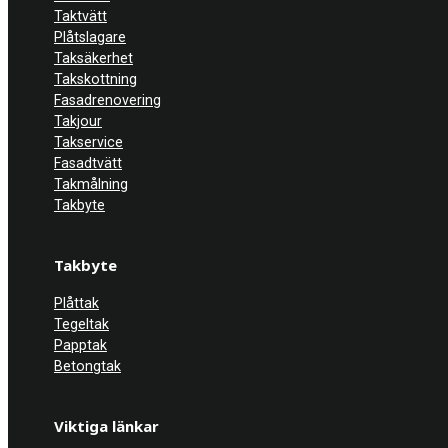
Taktvätt
Plåtslagare
Taksäkerhet
Takskottning
Fasadrenovering
Takjour
Takservice
Fasadtvätt
Takmålning
Takbyte
Takbyte
Plåttak
Tegeltak
Papptak
Betongtak
Viktiga länkar