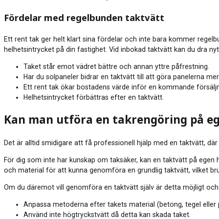
Fördelar med regelbunden taktvätt
Ett rent tak ger helt klart sina fördelar och inte bara kommer rege
helhetsintrycket på din fastighet. Vid inbokad taktvätt kan du dra nyt
Taket står emot vädret bättre och annan yttre påfrestning.
Har du solpaneler bidrar en taktvätt till att göra panelerna mer
Ett rent tak ökar bostadens värde inför en kommande försäljn
Helhetsintrycket förbättras efter en taktvätt.
Kan man utföra en takrengöring på e
Det är alltid smidigare att få professionell hjälp med en taktvätt, där
För dig som inte har kunskap om taksäker, kan en taktvätt på egen h
och material för att kunna genomföra en grundlig taktvätt, vilket br
Om du däremot vill genomföra en taktvätt själv är detta möjligt och d
Anpassa metoderna efter takets material (betong, tegel eller p
Använd inte högtryckstvätt då detta kan skada taket.