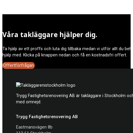
tillstånd.
Att anlita en takläggare Alby innebär att arbetet kan utföras på et
Våra takläggare hjälper dig.
expertis innebär att du får ett garanterat bra slutresultat som håll
Ta hjälp av ett proffs och luta dig tillbaka medan vi utför allt du be
hjälp med. Klicka på knappen nedan och få en kostnadsfri offert.
Offertförfrågan
Trygg Fastighetsrenovering AB är takläggare i Stockholm och
med omnejd.
Trygg Fastighetsrenovering AB
Eastmansvägen 8b