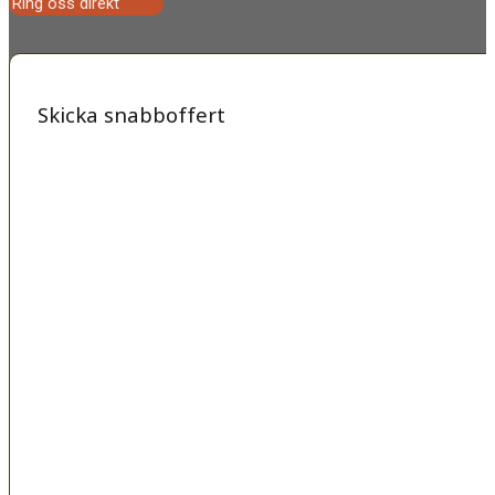
Ring oss direkt
Skicka snabboffert