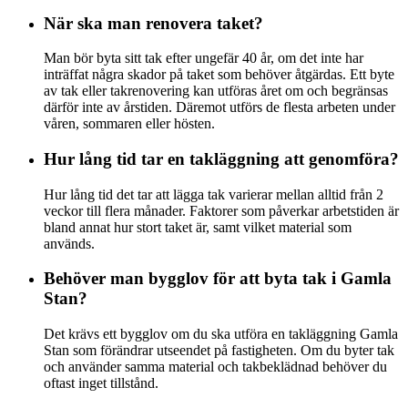
När ska man renovera taket?
Man bör byta sitt tak efter ungefär 40 år, om det inte har
inträffat några skador på taket som behöver åtgärdas. Ett byte
av tak eller takrenovering kan utföras året om och begränsas
därför inte av årstiden. Däremot utförs de flesta arbeten under
våren, sommaren eller hösten.
Hur lång tid tar en takläggning att genomföra?
Hur lång tid det tar att lägga tak varierar mellan alltid från 2
veckor till flera månader. Faktorer som påverkar arbetstiden är
bland annat hur stort taket är, samt vilket material som
används.
Behöver man bygglov för att byta tak i Gamla
Stan?
Det krävs ett bygglov om du ska utföra en takläggning Gamla
Stan som förändrar utseendet på fastigheten. Om du byter tak
och använder samma material och takbeklädnad behöver du
oftast inget tillstånd.