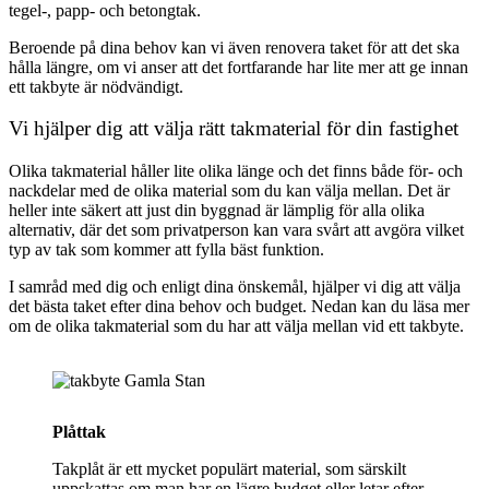
tegel-, papp- och betongtak.
Beroende på dina behov kan vi även renovera taket för att det ska
hålla längre, om vi anser att det fortfarande har lite mer att ge innan
ett takbyte är nödvändigt.
Vi hjälper dig att välja rätt takmaterial för din fastighet
Olika takmaterial håller lite olika länge och det finns både för- och
nackdelar med de olika material som du kan välja mellan. Det är
heller inte säkert att just din byggnad är lämplig för alla olika
alternativ, där det som privatperson kan vara svårt att avgöra vilket
typ av tak som kommer att fylla bäst funktion.
I samråd med dig och enligt dina önskemål, hjälper vi dig att välja
det bästa taket efter dina behov och budget. Nedan kan du läsa mer
om de olika takmaterial som du har att välja mellan vid ett takbyte.
Plåttak
Takplåt är ett mycket populärt material, som särskilt
uppskattas om man har en lägre budget eller letar efter