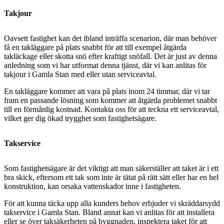
Takjour
Oavsett fastighet kan det ibland inträffa scenarion, där man behöver
få en takläggare på plats snabbt för att till exempel åtgärda
takläckage eller skotta snö efter kraftigt snöfall. Det är just av denna
anledning som vi har utformat denna tjänst, där vi kan anlitas för
takjour i Gamla Stan med eller utan serviceavtal.
En takläggare kommer att vara på plats inom 24 timmar, där vi tar
fram en passande lösning som kommer att åtgärda problemet snabbt
till en förmånlig kostnad. Kontakta oss för att teckna ett serviceavtal,
vilket ger dig ökad trygghet som fastighetsägare.
Takservice
Som fastighetsägare är det viktigt att man säkerställer att taket är i ett
bra skick, eftersom ett tak som inte är tätat på rätt sätt eller har en hel
konstruktion, kan orsaka vattenskador inne i fastigheten.
För att kunna täcka upp alla kunders behov erbjuder vi skräddarsydd
takservice i Gamla Stan. Bland annat kan vi anlitas för att installera
eller se över taksäkerheten på byggnaden, inspektera taket för att