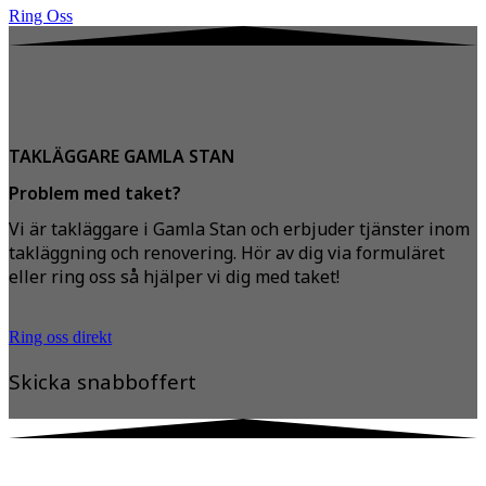
Ring Oss
TAKLÄGGARE GAMLA STAN
Problem med taket?
Vi är takläggare i Gamla Stan och erbjuder tjänster inom
takläggning och renovering. Hör av dig via formuläret
eller ring oss så hjälper vi dig med taket!
Ring oss direkt
Skicka snabboffert