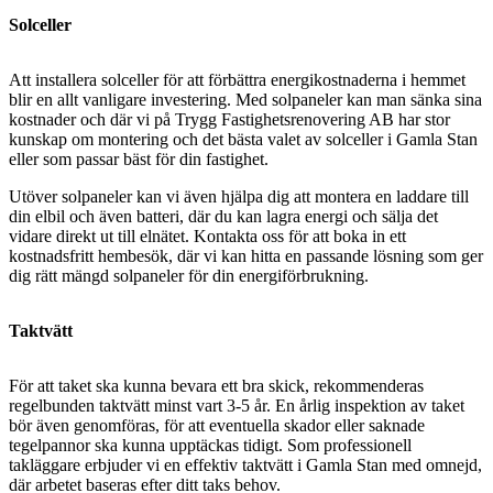
Solceller
Att installera solceller för att förbättra energikostnaderna i hemmet
blir en allt vanligare investering. Med solpaneler kan man sänka sina
kostnader och där vi på Trygg Fastighetsrenovering AB har stor
kunskap om montering och det bästa valet av solceller i Gamla Stan
eller som passar bäst för din fastighet.
Utöver solpaneler kan vi även hjälpa dig att montera en laddare till
din elbil och även batteri, där du kan lagra energi och sälja det
vidare direkt ut till elnätet. Kontakta oss för att boka in ett
kostnadsfritt hembesök, där vi kan hitta en passande lösning som ger
dig rätt mängd solpaneler för din energiförbrukning.
Taktvätt
För att taket ska kunna bevara ett bra skick, rekommenderas
regelbunden taktvätt minst vart 3-5 år. En årlig inspektion av taket
bör även genomföras, för att eventuella skador eller saknade
tegelpannor ska kunna upptäckas tidigt. Som professionell
takläggare erbjuder vi en effektiv taktvätt i Gamla Stan med omnejd,
där arbetet baseras efter ditt taks behov.