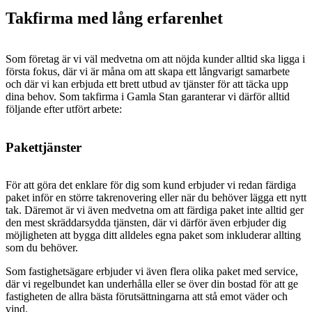
Takfirma med lång erfarenhet
Som företag är vi väl medvetna om att nöjda kunder alltid ska ligga i
första fokus, där vi är måna om att skapa ett långvarigt samarbete
och där vi kan erbjuda ett brett utbud av tjänster för att täcka upp
dina behov. Som takfirma i Gamla Stan garanterar vi därför alltid
följande efter utfört arbete:
Pakettjänster
För att göra det enklare för dig som kund erbjuder vi redan färdiga
paket inför en större takrenovering eller när du behöver lägga ett nytt
tak. Däremot är vi även medvetna om att färdiga paket inte alltid ger
den mest skräddarsydda tjänsten, där vi därför även erbjuder dig
möjligheten att bygga ditt alldeles egna paket som inkluderar allting
som du behöver.
Som fastighetsägare erbjuder vi även flera olika paket med service,
där vi regelbundet kan underhålla eller se över din bostad för att ge
fastigheten de allra bästa förutsättningarna att stå emot väder och
vind.