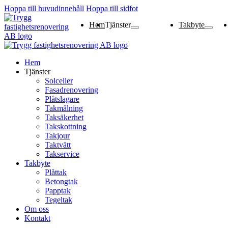
Hoppa till huvudinnehåll
Hoppa till sidfot
Hem
Tjänster
Takbyte
Solceller
Fasadrenovering
Plåtslagare
Takmålning
Taksäkerhet
Takskottning
Takjour
Taktvätt
Takservice
Plåttak
Betongt
Papptak
Tegeltak
Hem
Tjänster
Solceller
Fasadrenovering
Plåtslagare
Takmålning
Taksäkerhet
Takskottning
Takjour
Taktvätt
Takservice
Takbyte
Plåttak
Betongtak
Papptak
Tegeltak
Om oss
Kontakt