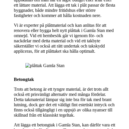
ett lättare material. Att lägga ett tak i plåt passar de flesta
byggnader, både mindre fritidshus eller större
fastigheter och kommer att hålla kostnaden nere.
Vi är experter på plåtmaterial och kan anlitas för att
renovera eller bygga helt nytt plåttak i Gamla Stan med
omnejd. Vid ett hembesök går vi igenom för- och
nackdelar med detta material och vid ett takbyte
säkerställer vi också att rätt undertak och takskydd
appliceras, för att plåttaket ska hålla optimalt.
Betongtak
Trots att betong är ett tyngre material, är det trots allt
också ett prisvänligt alternativ med många fördelar.
Detta takmaterial lämpar sig inte bra för tak med brant
lutning, dock ger det ett väldigt fint estetiskt intryck och
finns också tillgängligt i en uppsjö av olika nyanser till
skillnad från ett klassiskt tegeltak.
Att lägga ett betongtak i Gamla Stan, kan därför vara ett