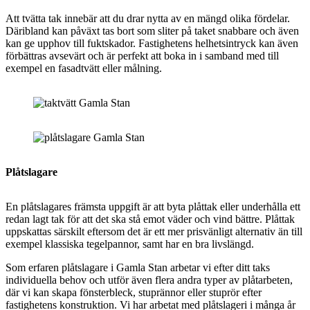
Att tvätta tak innebär att du drar nytta av en mängd olika fördelar.
Däribland kan påväxt tas bort som sliter på taket snabbare och även
kan ge upphov till fuktskador. Fastighetens helhetsintryck kan även
förbättras avsevärt och är perfekt att boka in i samband med till
exempel en fasadtvätt eller målning.
Plåtslagare
En plåtslagares främsta uppgift är att byta plåttak eller underhålla ett
redan lagt tak för att det ska stå emot väder och vind bättre. Plåttak
uppskattas särskilt eftersom det är ett mer prisvänligt alternativ än till
exempel klassiska tegelpannor, samt har en bra livslängd.
Som erfaren plåtslagare i Gamla Stan arbetar vi efter ditt taks
individuella behov och utför även flera andra typer av plåtarbeten,
där vi kan skapa fönsterbleck, stuprännor eller stuprör efter
fastighetens konstruktion. Vi har arbetat med plåtslageri i många år