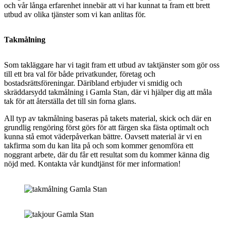
och vår långa erfarenhet innebär att vi har kunnat ta fram ett brett
utbud av olika tjänster som vi kan anlitas för.
Takmålning
Som takläggare har vi tagit fram ett utbud av taktjänster som gör oss
till ett bra val för både privatkunder, företag och
bostadsrättsföreningar. Däribland erbjuder vi smidig och
skräddarsydd takmålning i Gamla Stan, där vi hjälper dig att måla
tak för att återställa det till sin forna glans.
All typ av takmålning baseras på takets material, skick och där en
grundlig rengöring först görs för att färgen ska fästa optimalt och
kunna stå emot väderpåverkan bättre. Oavsett material är vi en
takfirma som du kan lita på och som kommer genomföra ett
noggrant arbete, där du får ett resultat som du kommer känna dig
nöjd med. Kontakta vår kundtjänst för mer information!