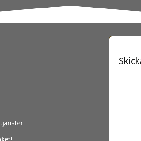
Skick
tjänster
a
aket!