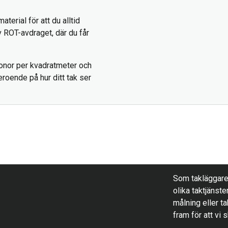
erial för att du alltid
v ROT-avdraget, där du får
onor per kvadratmeter och
roende på hur ditt tak ser
n
Som takläggare h
olika taktjänste
målning eller ta
fram för att vi 