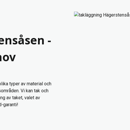
ensåsen -
hov
olika typer av material och
tsområden. Vi kan tak och
ng av taket, valet av
d-garanti!