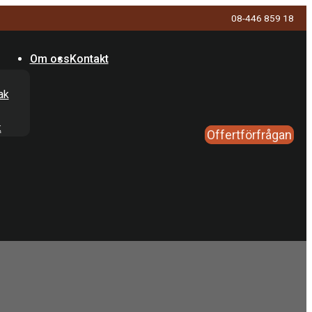
08-446 859 18
Om oss
Kontakt
ak
k
Offertförfrågan