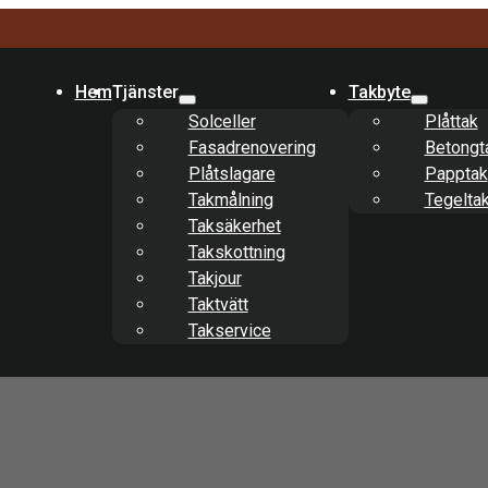
Hem
Tjänster
Takbyte
Solceller
Plåttak
Fasadrenovering
Betongt
Plåtslagare
Papptak
Takmålning
Tegelta
Taksäkerhet
Takskottning
Takjour
Taktvätt
Takservice