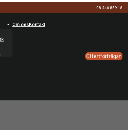
08-446 859 18
Om oss
Kontakt
ak
k
Offertförfrågan