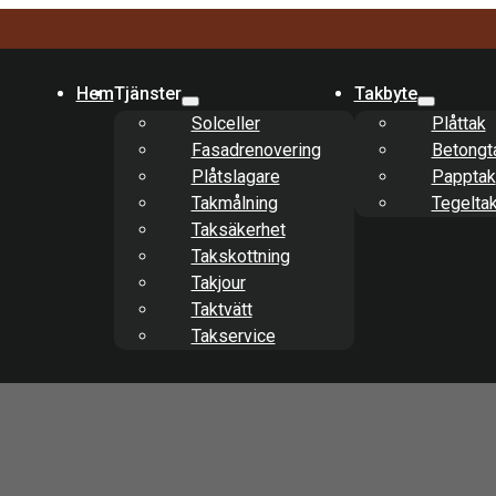
Hem
Tjänster
Takbyte
Solceller
Plåttak
Fasadrenovering
Betongt
Plåtslagare
Papptak
Takmålning
Tegelta
Taksäkerhet
Takskottning
Takjour
Taktvätt
Takservice