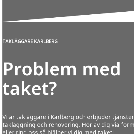
TAKLÄGGARE KARLBERG
Problem med
taket?
Vi är takläggare i Karlberg och erbjuder tjänste
takläggning och renovering. Hör av dig via for
eller ring oss så hjälper vi dig med taket!