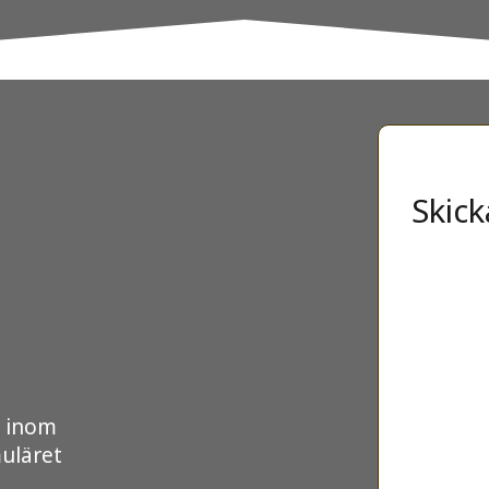
Skick
r inom
muläret