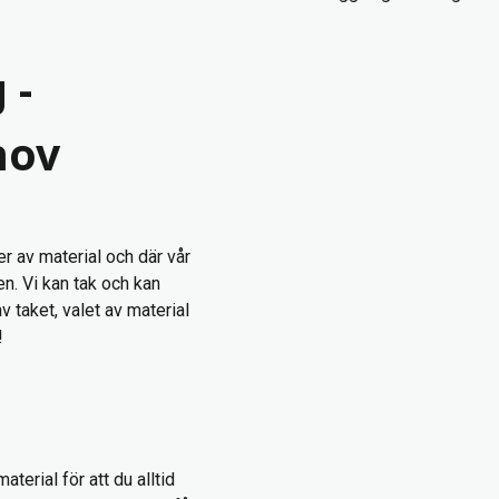
 -
hov
per av material och där vår
n. Vi kan tak och kan
v taket, valet av material
!
erial för att du alltid