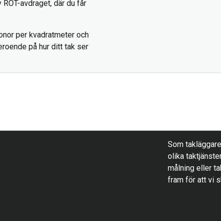
v ROT-avdraget, där du får
onor per kvadratmeter och
roende på hur ditt tak ser
Som takläggare h
olika taktjänste
målning eller ta
fram för att vi 