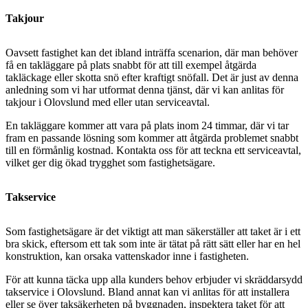
Takjour
Oavsett fastighet kan det ibland inträffa scenarion, där man behöver
få en takläggare på plats snabbt för att till exempel åtgärda
takläckage eller skotta snö efter kraftigt snöfall. Det är just av denna
anledning som vi har utformat denna tjänst, där vi kan anlitas för
takjour i Olovslund med eller utan serviceavtal.
En takläggare kommer att vara på plats inom 24 timmar, där vi tar
fram en passande lösning som kommer att åtgärda problemet snabbt
till en förmånlig kostnad. Kontakta oss för att teckna ett serviceavtal,
vilket ger dig ökad trygghet som fastighetsägare.
Takservice
Som fastighetsägare är det viktigt att man säkerställer att taket är i ett
bra skick, eftersom ett tak som inte är tätat på rätt sätt eller har en hel
konstruktion, kan orsaka vattenskador inne i fastigheten.
För att kunna täcka upp alla kunders behov erbjuder vi skräddarsydd
takservice i Olovslund. Bland annat kan vi anlitas för att installera
eller se över taksäkerheten på byggnaden, inspektera taket för att