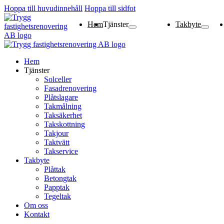
Hoppa till huvudinnehåll
Hoppa till sidfot
Hem
Tjänster
Takbyte
Solceller
Fasadrenovering
Plåtslagare
Takmålning
Taksäkerhet
Takskottning
Takjour
Taktvätt
Takservice
Plåttak
Betongt
Papptak
Tegeltak
Hem
Tjänster
Solceller
Fasadrenovering
Plåtslagare
Takmålning
Taksäkerhet
Takskottning
Takjour
Taktvätt
Takservice
Takbyte
Plåttak
Betongtak
Papptak
Tegeltak
Om oss
Kontakt