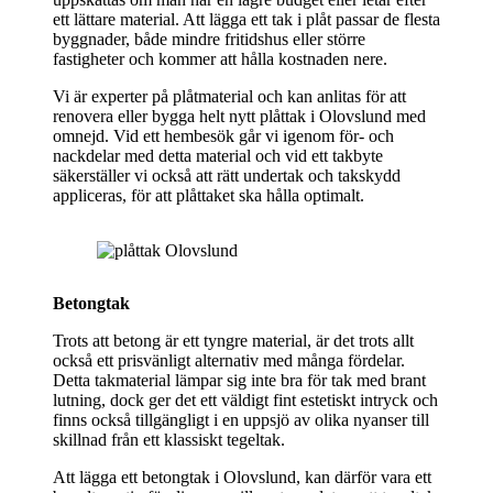
ett lättare material. Att lägga ett tak i plåt passar de flesta
byggnader, både mindre fritidshus eller större
fastigheter och kommer att hålla kostnaden nere.
Vi är experter på plåtmaterial och kan anlitas för att
renovera eller bygga helt nytt plåttak i Olovslund med
omnejd. Vid ett hembesök går vi igenom för- och
nackdelar med detta material och vid ett takbyte
säkerställer vi också att rätt undertak och takskydd
appliceras, för att plåttaket ska hålla optimalt.
Betongtak
Trots att betong är ett tyngre material, är det trots allt
också ett prisvänligt alternativ med många fördelar.
Detta takmaterial lämpar sig inte bra för tak med brant
lutning, dock ger det ett väldigt fint estetiskt intryck och
finns också tillgängligt i en uppsjö av olika nyanser till
skillnad från ett klassiskt tegeltak.
Att lägga ett betongtak i Olovslund, kan därför vara ett