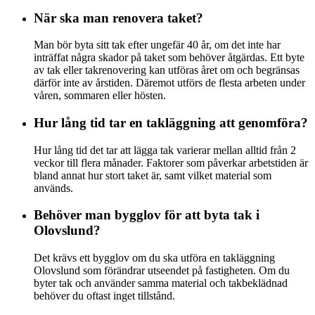
När ska man renovera taket?
Man bör byta sitt tak efter ungefär 40 år, om det inte har
inträffat några skador på taket som behöver åtgärdas. Ett byte
av tak eller takrenovering kan utföras året om och begränsas
därför inte av årstiden. Däremot utförs de flesta arbeten under
våren, sommaren eller hösten.
Hur lång tid tar en takläggning att genomföra?
Hur lång tid det tar att lägga tak varierar mellan alltid från 2
veckor till flera månader. Faktorer som påverkar arbetstiden är
bland annat hur stort taket är, samt vilket material som
används.
Behöver man bygglov för att byta tak i
Olovslund?
Det krävs ett bygglov om du ska utföra en takläggning
Olovslund som förändrar utseendet på fastigheten. Om du
byter tak och använder samma material och takbeklädnad
behöver du oftast inget tillstånd.