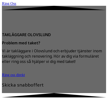
Ring Oss
TAKLÄGGARE OLOVSLUND
Problem med taket?
Vi är takläggare i Olovslund och erbjuder tjänster inom
takläggning och renovering. Hör av dig via formuläret
eller ring oss så hjälper vi dig med taket!
Ring oss direkt
Skicka snabboffert