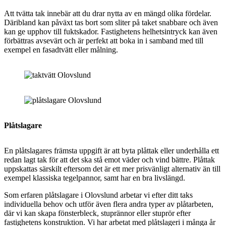
Att tvätta tak innebär att du drar nytta av en mängd olika fördelar.
Däribland kan påväxt tas bort som sliter på taket snabbare och även
kan ge upphov till fuktskador. Fastighetens helhetsintryck kan även
förbättras avsevärt och är perfekt att boka in i samband med till
exempel en fasadtvätt eller målning.
Plåtslagare
En plåtslagares främsta uppgift är att byta plåttak eller underhålla ett
redan lagt tak för att det ska stå emot väder och vind bättre. Plåttak
uppskattas särskilt eftersom det är ett mer prisvänligt alternativ än till
exempel klassiska tegelpannor, samt har en bra livslängd.
Som erfaren plåtslagare i Olovslund arbetar vi efter ditt taks
individuella behov och utför även flera andra typer av plåtarbeten,
där vi kan skapa fönsterbleck, stuprännor eller stuprör efter
fastighetens konstruktion. Vi har arbetat med plåtslageri i många år