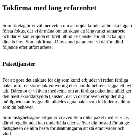
Takfirma med lång erfarenhet
Som företag är vi väl medvetna om att nöjda kunder alltid ska ligga i
första fokus, där vi är måna om att skapa ett långvarigt samarbete
och där vi kan erbjuda ett brett utbud av tjänster för att täcka upp
dina behov. Som takfirma i Olovslund garanterar vi därför alltid
följande efter utfört arbete:
Pakettjänster
För att göra det enklare för dig som kund erbjuder vi redan färdiga
paket inför en större takrenovering eller när du behöver lägga ett nytt
tak. Däremot är vi även medvetna om att färdiga paket inte alltid ger
den mest skräddarsydda tjänsten, där vi därför även erbjuder dig
möjligheten att bygga ditt alldeles egna paket som inkluderar allting
som du behöver.
Som fastighetsägare erbjuder vi även flera olika paket med service,
där vi regelbundet kan underhålla eller se över din bostad för att ge
fastigheten de allra bästa förutsättningarna att stå emot väder och
vind.