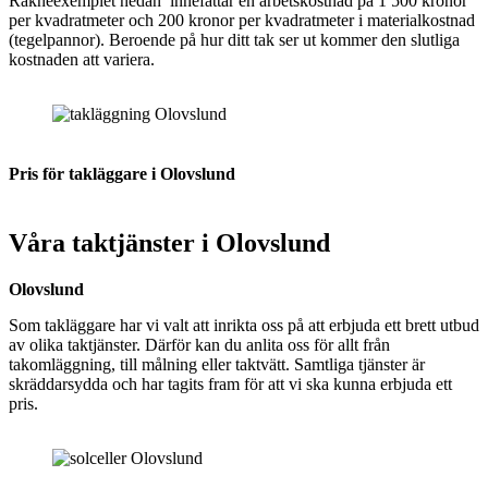
Räkneexemplet nedan innefattar en arbetskostnad på 1 500 kronor
per kvadratmeter och 200 kronor per kvadratmeter i materialkostnad
(tegelpannor). Beroende på hur ditt tak ser ut kommer den slutliga
kostnaden att variera.
Pris för takläggare i Olovslund
Våra taktjänster i Olovslund
Olovslund
Som takläggare har vi valt att inrikta oss på att erbjuda ett brett utbud
av olika taktjänster. Därför kan du anlita oss för allt från
takomläggning, till målning eller taktvätt. Samtliga tjänster är
skräddarsydda och har tagits fram för att vi ska kunna erbjuda ett
pris.