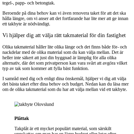
tegel-, papp- och betongtak.
Beroende på dina behov kan vi även renovera taket för att det ska
hålla längre, om vi anser att det fortfarande har lite mer att ge innan
ett takbyte är nödvändigt.
Vi hjälper dig att välja rätt takmaterial för din fastighet
Olika takmaterial håller lite olika länge och det finns både för- och
nackdelar med de olika material som du kan välja mellan. Det är
heller inte säkert att just din byggnad är lämplig för alla olika
alternativ, där det som privatperson kan vara svårt att avgöra vilket
typ av tak som kommer att fylla bäst funktion.
I samråd med dig och enligt dina önskemål, hjälper vi dig att välja
det bästa taket efter dina behov och budget. Nedan kan du läsa mer
om de olika takmaterial som du har att välja mellan vid ett takbyte.
Plåttak
Takplåt är ett mycket populärt material, som särskilt
uppskattas om man har en lägre budget eller letar efter