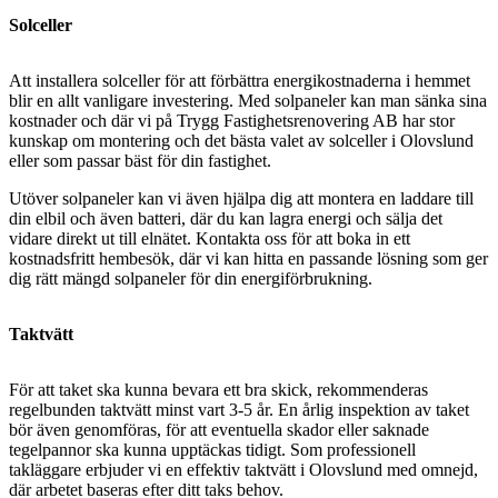
Solceller
Att installera solceller för att förbättra energikostnaderna i hemmet
blir en allt vanligare investering. Med solpaneler kan man sänka sina
kostnader och där vi på Trygg Fastighetsrenovering AB har stor
kunskap om montering och det bästa valet av solceller i Olovslund
eller som passar bäst för din fastighet.
Utöver solpaneler kan vi även hjälpa dig att montera en laddare till
din elbil och även batteri, där du kan lagra energi och sälja det
vidare direkt ut till elnätet. Kontakta oss för att boka in ett
kostnadsfritt hembesök, där vi kan hitta en passande lösning som ger
dig rätt mängd solpaneler för din energiförbrukning.
Taktvätt
För att taket ska kunna bevara ett bra skick, rekommenderas
regelbunden taktvätt minst vart 3-5 år. En årlig inspektion av taket
bör även genomföras, för att eventuella skador eller saknade
tegelpannor ska kunna upptäckas tidigt. Som professionell
takläggare erbjuder vi en effektiv taktvätt i Olovslund med omnejd,
där arbetet baseras efter ditt taks behov.