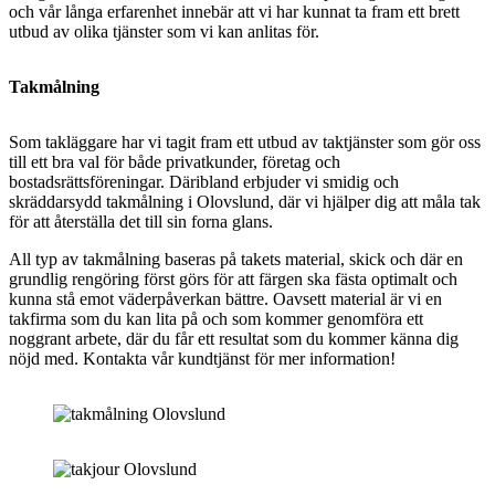
och vår långa erfarenhet innebär att vi har kunnat ta fram ett brett
utbud av olika tjänster som vi kan anlitas för.
Takmålning
Som takläggare har vi tagit fram ett utbud av taktjänster som gör oss
till ett bra val för både privatkunder, företag och
bostadsrättsföreningar. Däribland erbjuder vi smidig och
skräddarsydd takmålning i Olovslund, där vi hjälper dig att måla tak
för att återställa det till sin forna glans.
All typ av takmålning baseras på takets material, skick och där en
grundlig rengöring först görs för att färgen ska fästa optimalt och
kunna stå emot väderpåverkan bättre. Oavsett material är vi en
takfirma som du kan lita på och som kommer genomföra ett
noggrant arbete, där du får ett resultat som du kommer känna dig
nöjd med. Kontakta vår kundtjänst för mer information!