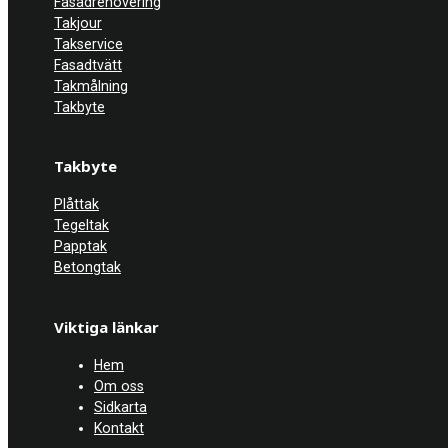
Fasadrenovering
Takjour
Takservice
Fasadtvätt
Takmålning
Takbyte
Takbyte
Plåttak
Tegeltak
Papptak
Betongtak
Viktiga länkar
Hem
Om oss
Sidkarta
Kontakt