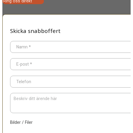
Ring oss direkt
Skicka snabboffert
Namn
*
E-post
*
Telefon
Bilder / Filer