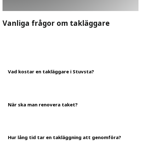
Vanliga frågor om takläggare
Vad kostar en takläggare i Stuvsta?
När ska man renovera taket?
Det generella priset för att lägga tak i Stuvsta ligger på runt 1 
att få en total kostnad på 150 000 kronor. Du kan dock använda d
Hur lång tid tar en takläggning att genomföra?
Man bör byta sitt tak efter ungefär 40 år, om det inte har inträf