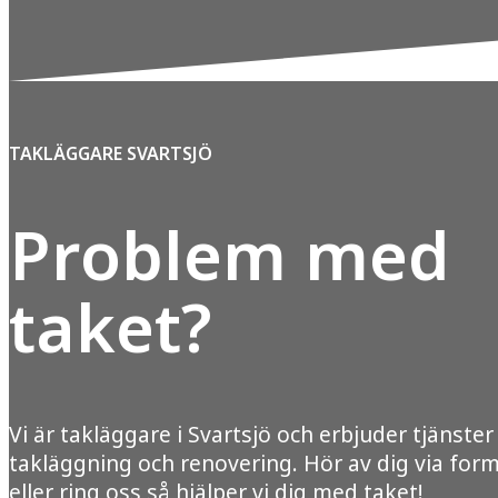
TAKLÄGGARE SVARTSJÖ
Problem med
taket?
Vi är takläggare i Svartsjö och erbjuder tjänste
takläggning och renovering. Hör av dig via for
eller ring oss så hjälper vi dig med taket!