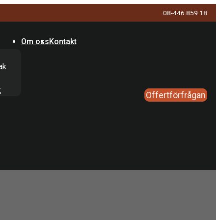
08-446 859 18
Om oss
Kontakt
ak
k
Offertförfrågan