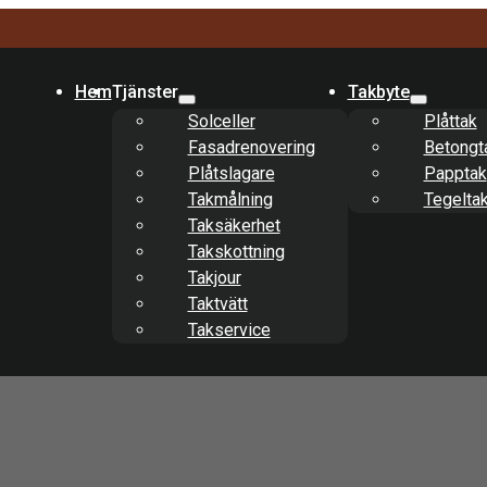
Hem
Tjänster
Takbyte
Solceller
Plåttak
Fasadrenovering
Betongt
Plåtslagare
Papptak
Takmålning
Tegelta
Taksäkerhet
Takskottning
Takjour
Taktvätt
Takservice