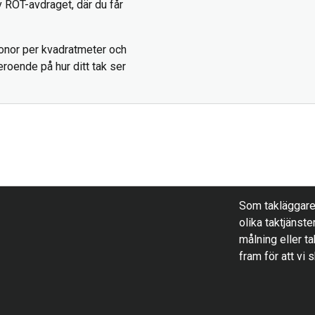
v ROT-avdraget, där du får
onor per kvadratmeter och
roende på hur ditt tak ser
Som takläggare h
olika taktjänste
målning eller ta
fram för att vi 