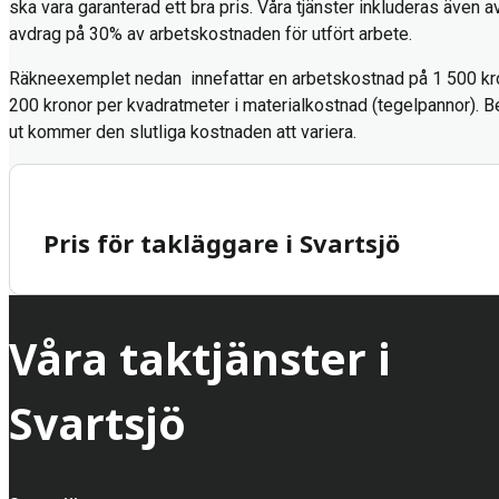
ska vara garanterad ett bra pris. Våra tjänster inkluderas även a
avdrag på 30% av arbetskostnaden för utfört arbete.
Räkneexemplet nedan innefattar en arbetskostnad på 1 500 kr
200 kronor per kvadratmeter i materialkostnad (tegelpannor). Be
ut kommer den slutliga kostnaden att variera.
Pris för takläggare i Svartsjö
Våra taktjänster i
Svartsjö