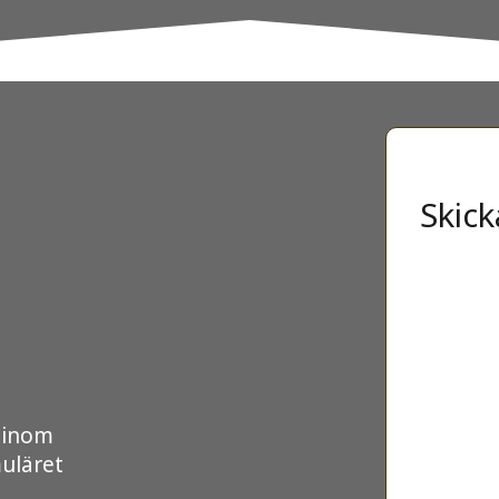
Skick
r inom
muläret