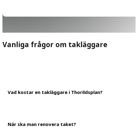
Vanliga frågor om takläggare
Vad kostar en takläggare i Thorildsplan?
När ska man renovera taket?
Det generella priset för att lägga tak i Thorildsplan ligger på ru
därför att få en total kostnad på 150 000 kronor. Du kan dock an