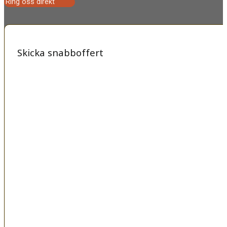
Ring oss direkt
Skicka snabboffert