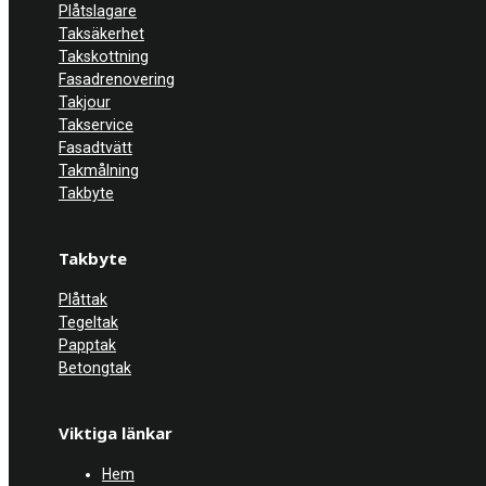
Plåtslagare
Taksäkerhet
Takskottning
Fasadrenovering
Takjour
Takservice
Fasadtvätt
Takmålning
Takbyte
Takbyte
Plåttak
Tegeltak
Papptak
Betongtak
Viktiga länkar
Hem