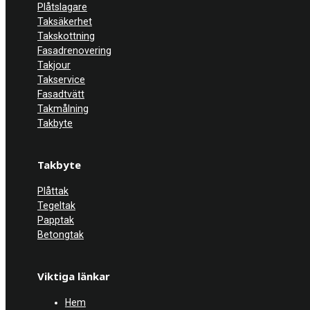
Plåtslagare
Taksäkerhet
Takskottning
Fasadrenovering
Takjour
Takservice
Fasadtvätt
Takmålning
Takbyte
Takbyte
Plåttak
Tegeltak
Papptak
Betongtak
Viktiga länkar
Hem