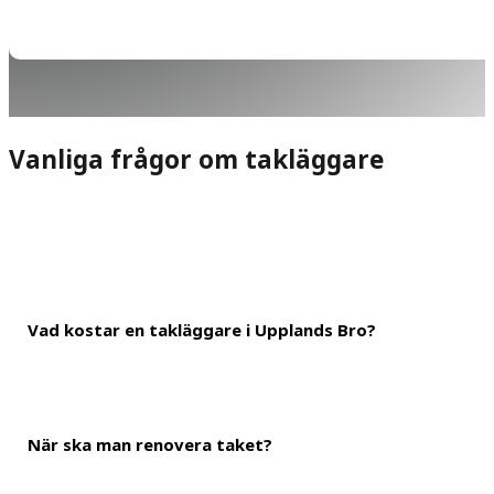
Vanliga frågor om takläggare
Vad kostar en takläggare i Upplands Bro?
När ska man renovera taket?
Det generella priset för att lägga tak i Upplands Bro ligger på r
därför att få en total kostnad på 150 000 kronor. Du kan dock an