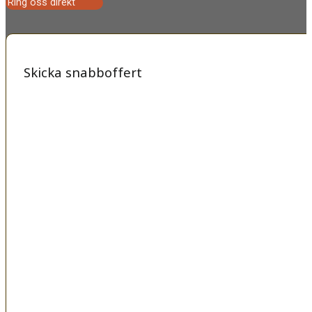
Ring oss direkt
Skicka snabboffert