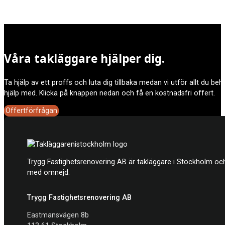
oftast inget tillstånd.
Att anlita en takläggare Upplands Väsby innebär att arbetet kan ut
Våra takläggare hjälper dig.
erfarenhet, där vår expertis innebär att du får ett garanterat bra s
Ta hjälp av ett proffs och luta dig tillbaka medan vi utför allt du be
hjälp med. Klicka på knappen nedan och få en kostnadsfri offert.
Offertförfrågan
Trygg Fastighetsrenovering AB är takläggare i Stockholm och
med omnejd.
Trygg Fastighetsrenovering AB
Eastmansvägen 8b