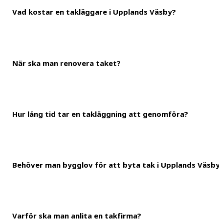
Vad kostar en takläggare i Upplands Väsby?
När ska man renovera taket?
Det generella priset för att lägga tak i Upplands Väsby ligger på 
kommer därför att få en total kostnad på 150 000 kronor. Du kan
Hur lång tid tar en takläggning att genomföra?
Man bör byta sitt tak efter ungefär 40 år, om det inte har inträf
inte av årstiden. Däremot utförs de flesta arbeten under våren, 
Behöver man bygglov för att byta tak i Upplands Väsb
Hur lång tid det tar att lägga tak varierar mellan alltid från 2 ve
Varför ska man anlita en takfirma?
Det krävs ett bygglov om du ska utföra en takläggning Uppland