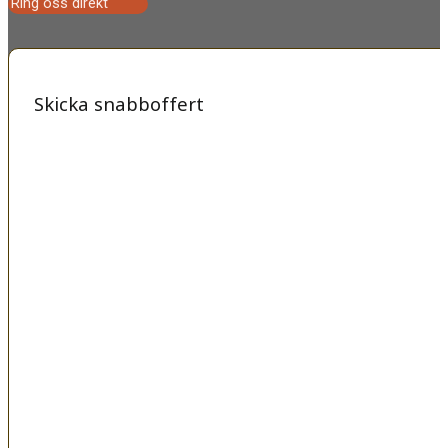
Ring oss direkt
Skicka snabboffert