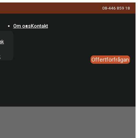
08-446 859 18
Om oss
Kontakt
ak
k
Offertförfrågan