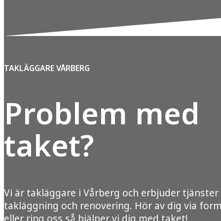
TAKLÄGGARE VÅRBERG
Problem med
taket?
Vi är takläggare i Vårberg och erbjuder tjänste
takläggning och renovering. Hör av dig via for
eller ring oss så hjälper vi dig med taket!