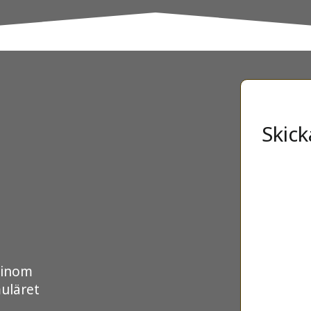
Skick
r inom
muläret