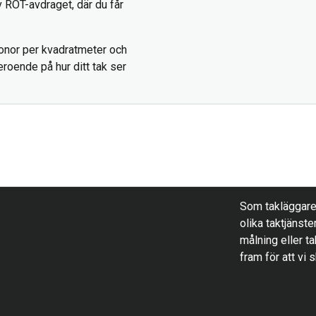
v ROT-avdraget, där du får
onor per kvadratmeter och
roende på hur ditt tak ser
Som takläggare h
olika taktjänste
målning eller ta
fram för att vi 