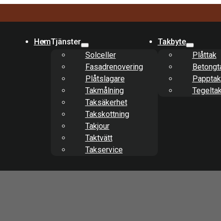
Hem
Tjänster
Takbyte
Solceller
Plåttak
Fasadrenovering
Betongt
Plåtslagare
Papptak
Takmålning
Tegelta
Taksäkerhet
Takskottning
Takjour
Taktvätt
Takservice